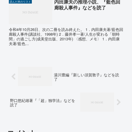
内田康夫の推理小説、『藍色回
読んだ本のリスト
廊殺人事件』などを読了
令和4年10月26日、次の二冊を読み終えた。 1．内田康夫著/藍色回
廊殺人事件(講談社、1998年) 2．藤井孝一著/人生が変わる「朝時
間」の過ごし方(成美堂出版、2013年) 〈感想、メモ〉 1．内田康
夫著/藍色...
湯川豊編『新しい須賀敦子』などを読
了
野口悠紀雄著『「超」独学法』などを
読了