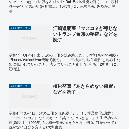
5、6，7，9はkindle版をAndroidのRalkBack機能で聴く。 1．森村
誠一著/人間の証明(角川書店、1977年) 2．正木晃著/現代語訳 理
趣...
江崎道朗著『マスコミが報じな
読んだ本のリスト
いトランプ台頭の秘密』などを
読了
令和5年3月25日(土)、次の二冊を読み終えた。いずれもkindle版を
iPhoneのVoiceOver機能で聴く。 1．三橋貴明著/生産性を高めるた
めに私がしていること、考えていること(PHP研究所、2016年) 2．
江崎道...
植松努著『あきらめない練習』
読んだ本のリスト
などを読了
令和4年10月1日、次の二冊を読み終えた。 1．横澤彪著/諸君！
「アホ・バカ」になれるかい 「笑っていいとも！」人生成功の法
則(講談社、1996年) 2．植松努著/あきらめない練習 何をやっても
続かない自分を変える(大和書房、...