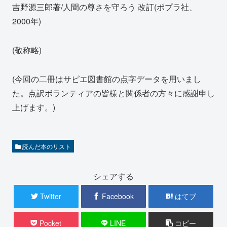
吉野源三郎著/人間の尊さを守ろう 改訂(ポプラ社、
2000年)
(敬称略)
(今回の二冊はサピエ図書館の点字データを用いまし
た。点訳ボランティアの皆様と関係者の方々に感謝申し
上げます。)
読んだ本のリスト
シェアする
Twitter
Facebook
はてブ
Pocket
LINE
コピー