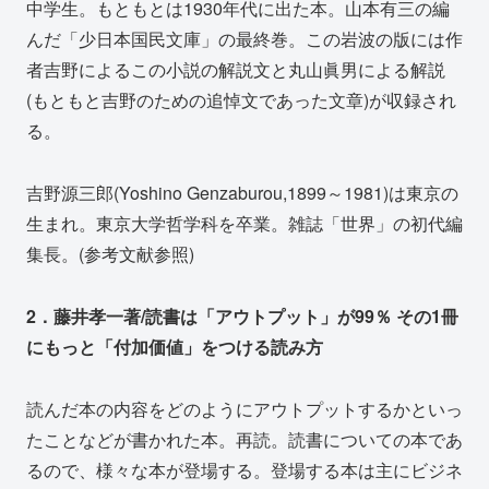
中学生。もともとは1930年代に出た本。山本有三の編
んだ「少日本国民文庫」の最終巻。この岩波の版には作
者吉野によるこの小説の解説文と丸山眞男による解説
(もともと吉野のための追悼文であった文章)が収録され
る。
吉野源三郎(Yoshino Genzaburou,1899～1981)は東京の
生まれ。東京大学哲学科を卒業。雑誌「世界」の初代編
集長。(参考文献参照)
2．藤井孝一著/読書は「アウトプット」が99％ その1冊
にもっと「付加価値」をつける読み方
読んだ本の内容をどのようにアウトプットするかといっ
たことなどが書かれた本。再読。読書についての本であ
るので、様々な本が登場する。登場する本は主にビジネ