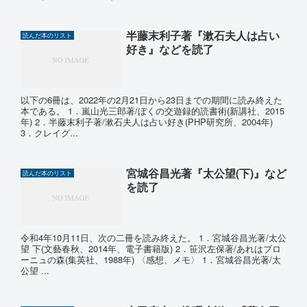
半藤末利子著『漱石夫人は占い
読んだ本のリスト
好き』などを読了
以下の6冊は、2022年の2月21日から23日までの期間に読み終えた
本である。 1．嵐山光三郎著/ぼくの交遊録的読書術(新講社、2015
年) 2．半藤末利子著/漱石夫人は占い好き(PHP研究所、2004年)
3．クレイグ...
宮城谷昌光著『太公望(下)』など
読んだ本のリスト
を読了
令和4年10月11日、次の二冊を読み終えた。 1．宮城谷昌光著/太公
望 下(文藝春秋、2014年、電子書籍版) 2．笹沢左保著/あれはブロ
ーニュの森(集英社、1988年) 〈感想、メモ〉 1．宮城谷昌光著/太
公望 ...