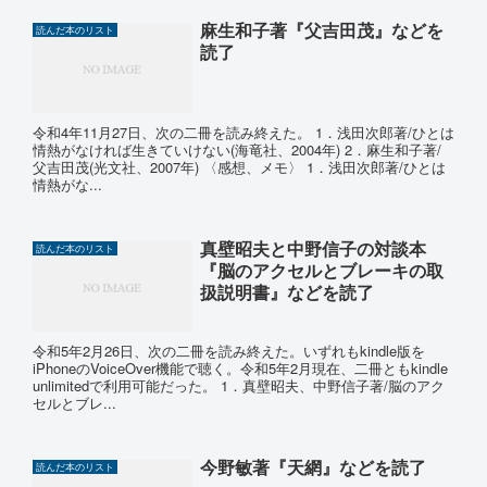
麻生和子著『父吉田茂』などを
読んだ本のリスト
読了
令和4年11月27日、次の二冊を読み終えた。 1．浅田次郎著/ひとは
情熱がなければ生きていけない(海竜社、2004年) 2．麻生和子著/
父吉田茂(光文社、2007年) 〈感想、メモ〉 1．浅田次郎著/ひとは
情熱がな...
真壁昭夫と中野信子の対談本
読んだ本のリスト
『脳のアクセルとブレーキの取
扱説明書』などを読了
令和5年2月26日、次の二冊を読み終えた。いずれもkindle版を
iPhoneのVoiceOver機能で聴く。令和5年2月現在、二冊ともkindle
unlimitedで利用可能だった。 1．真壁昭夫、中野信子著/脳のアク
セルとブレ...
今野敏著『天網』などを読了
読んだ本のリスト