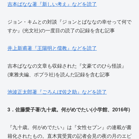
吉本ばなな著『新しい考え』などを読了
ジョン・キムとの対談『ジョンとばななの幸せって何で
すか』(光文社)の一度目の読了の記録を含む記事
井上新甫著『王陽明と儒教』などを読了
吉本ばななの文章も収録された『文豪てのひら怪談』
(東雅夫編、ポプラ社)を読んだ記録を含む記事
池波正太郎著『ごろんぼ佐之助』などを読了
3．佐藤愛子著/九十歳。何がめでたい(小学館、2016年)
『九十歳。何がめでたい』は『女性セブン』の連載が書
籍化されたもの。直木賞受賞の記者会見の夜の月のエピ