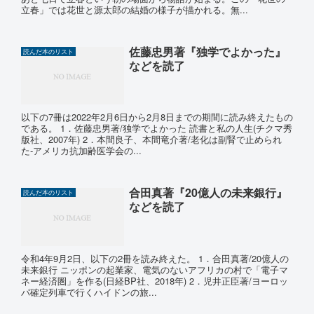
立春」では花世と源太郎の結婚の様子が描かれる。無...
佐藤忠男著『独学でよかった』
読んだ本のリスト
などを読了
以下の7冊は2022年2月6日から2月8日までの期間に読み終えたもの
である。 1．佐藤忠男著/独学でよかった 読書と私の人生(チクマ秀
版社、2007年) 2．本間良子、本間竜介著/老化は副腎で止められ
た‐アメリカ抗加齢医学会の...
合田真著『20億人の未来銀行』
読んだ本のリスト
などを読了
令和4年9月2日、以下の2冊を読み終えた。 1．合田真著/20億人の
未来銀行 ニッポンの起業家、電気のないアフリカの村で「電子マ
ネー経済圏」を作る(日経BP社、2018年) 2．児井正臣著/ヨーロッ
パ確定列車で行くハイドンの旅...