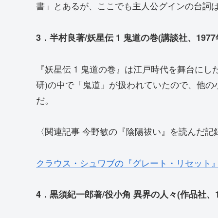
書」とあるが、ここでも主人公グインの台詞
3．半村良著/妖星伝 1 鬼道の巻(講談社、1977
『妖星伝 1 鬼道の巻』は江戸時代を舞台にし
研)の中で「鬼道」が扱われていたので、他の
だ。
〈関連記事 今野敏の『陰陽祓い』を読んだ記
クラウス・シュワブの『グレート・リセット
4．黒須紀一郎著/役小角 異界の人々(作品社、19