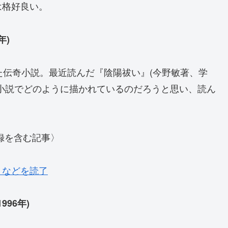
は格好良い。
年)
た伝奇小説。最近読んだ『陰陽祓い』(今野敏著、学
小説でどのように描かれているのだろうと思い、読ん
録を含む記事〉
』などを読了
96年)