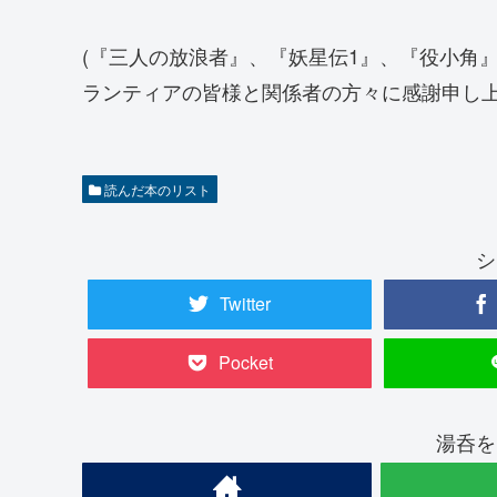
(『三人の放浪者』、『妖星伝1』、『役小角
ランティアの皆様と関係者の方々に感謝申し上
読んだ本のリスト
シ
Twitter
Pocket
湯呑を