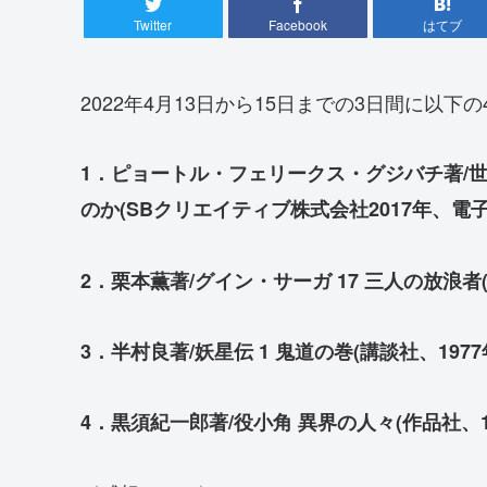
Twitter
Facebook
はてブ
2022年4月13日から15日までの3日間に以下
1．ピョートル・フェリークス・グジバチ著/
のか(SBクリエイティブ株式会社2017年、電
2．栗本薫著/グイン・サーガ 17 三人の放浪者(
3．半村良著/妖星伝 1 鬼道の巻(講談社、1977
4．黒須紀一郎著/役小角 異界の人々(作品社、19