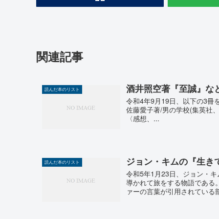
関連記事
酒井照空著『至誠』な
読んだ本のリスト
令和4年9月19日、以下の3冊を
佐藤愛子著/男の学校(集英社、1
〈感想、...
ジョン・キムの『生き
読んだ本のリスト
令和5年1月23日、ジョン・
導かれて旅をする物語である
ァーの言葉が引用されている部