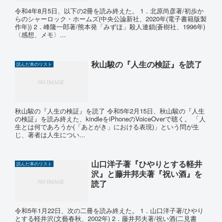
令和4年8月5日、以下の2冊を読み終えた。 1．北原尚彦著/初歩か
らのシャーロック・ホームズ(中央公論新社、2020年(電子書籍版製
作年)) 2．峰隆一郎著/熊本発「みずほ」殺人連鎖(蒼樹社、1996年)
〈感想、メモ〉...
秋山駿の『人生の検証』を読了
読んだ本のリスト
秋山駿の『人生の検証』を読了 令和5年2月15日、秋山駿の『人生
の検証』を読み終えた、kindleをiPhoneのVoiceOverで聴く。 「人
生とは何であろうか(「あとがき」における表現)」という問が生
じ、著者は人生につい...
山口洋子著『ひやりとする軽井
読んだ本のリスト
沢』と藤井邦夫著『祝い酒』を
読了
令和5年1月22日、次の二冊を読み終えた。 1．山口洋子著/ひやり
とする軽井沢(文藝春秋、2002年) 2．藤井邦夫著/祝い酒(二見書