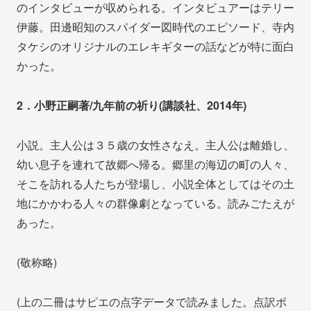
のインタビューが収められる。インタビュアーはテリー
伊藤。田邊昭知のスパイダー図時代のエピソード、寺内
タケシのオリジナルのエレキギターの話などが特に面白
かった。
2．小野正嗣著/九年前の祈り(講談社、2014年)
小説。主人公は３５歳の女性さなえ。主人公は離婚し、
幼い息子を連れて故郷へ帰る。郷里の海辺の町の人々、
そこを訪れる人たちが登場し、小説全体としてはその土
地にかかわる人々の群像劇となっている。読みごたえが
あった。
(敬称略)
(上の二冊はサピエの点字データで読みました。点訳ボ