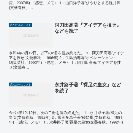
房、2007年) 〈感想、メモ〉 1．山口洋子著/ひやりとする軽井沢
(文藝春秋、...
阿刀田高著『アイデアを捜せ』
読んだ本のリスト
などを読了
令和4年8月12日、以下の2冊を読み終えた。 1．阿刀田高著/アイデ
アを捜せ(文藝春秋、1996年) 2．生島治郎著/オペレーション・
O(集英社、1992年) 〈感想、メモ〉 1．阿刀田高著/アイデアを捜
せ(文藝春...
永井路子著『裸足の皇女』など
読んだ本のリスト
を読了
令和4年12月2日、次の二冊を読み終えた。 1．永井路子著/裸足の
皇女(文藝春秋、1992年) 2．富岡多恵子著/砂に風(文藝春秋、1981
年) 〈感想、メモ〉 1．永井路子著/裸足の皇女(文藝春秋、1992年)
...