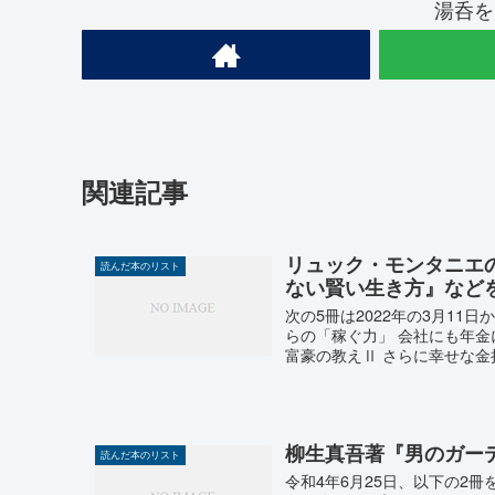
湯呑を
関連記事
リュック・モンタニエ
読んだ本のリスト
ない賢い生き方』など
次の5冊は2022年の3月11
らの「稼ぐ力」 会社にも年金に
富豪の教えⅡ さらに幸せな金持.
柳生真吾著『男のガー
読んだ本のリスト
令和4年6月25日、以下の2冊