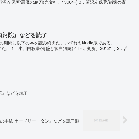
2．笹沢左保著/悪魔の剃刀(光文社、1996年) 3．笹沢左保著/崩壊の夜
白河院』などを読了
での期間に以下の本を読み終えた。いずれもkindle版である。
能で聴いた。 1．小川由秋著/清盛と後白河院(PHP研究所、2012年) 2．苫
語』などを読了
の手紙 オードリー・タン』などを読了￼