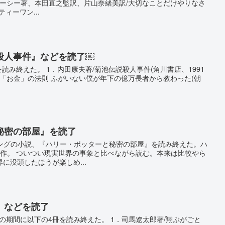
・トレーシー著、本田直之監訳、片山奈緒美訳/大切なことだけやりなさ
ィーワン...
殺人事件』などを読了￼
を読み終えた。 1．内田康夫著/菊池伝説殺人事件(角川書店、1991
」と「お金」の法則 ふがいない僕が年下の億万長者から教わった(朝
秘密の部屋』を読了
ローリングの小説、『ハリー・ポッターと秘密の部屋』を読み終えた。ハ
2作。 ついつい現実世界の事象と比べながら読む。本来は比較やら
に没頭したほうが楽しめ...
』などを読了
での期間に以下の4冊を読み終えた。 1．司馬遼太郎著/翔ぶがごと