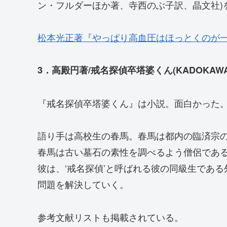
ン・フルダーほか著、寺西のぶ子訳、晶文社)
松本光正著『やっぱり高血圧はほっとくのが
3．高殿円著/戒名探偵卒塔婆くん(KADOKAWA
『戒名探偵卒塔婆くん』は小説。面白かった
語り手は高校生の春馬。春馬は都内の臨済宗
春馬は古い墓石の素性を調べるよう僧侶であ
彼は、‘戒名探偵’と呼ばれる彼の同級生であ
問題を解決していく。
参考文献リストも掲載されている。