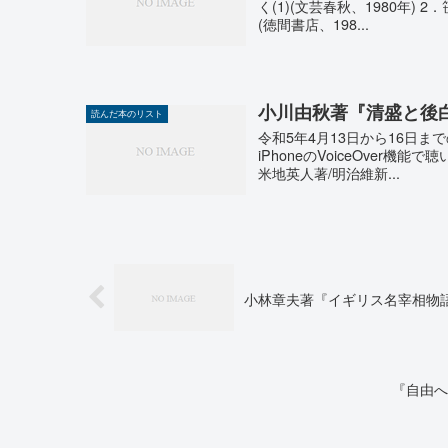
く(1)(文芸春秋、1980年) 
(徳間書店、198...
小川由秋著『清盛と後
読んだ本のリスト
令和5年4月13日から16日ま
iPhoneのVoiceOver機
米地英人著/明治維新...
小林章夫著『イギリス名宰相物
『自由へ