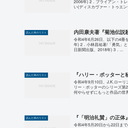
2006年) 2．ブライアン
い(ディスカヴァー・トゥエンテ
内田康夫著『菊池伝説
読んだ本のリスト
令和4年6月26日、以下の4冊
年) 2．小林昌祐著/「勇気
日新聞出版、2018年) 3．...
『ハリー・ポッターと
読んだ本のリスト
令和4年9月10日、J.K.
リー・ポッターのシリーズ第
何やらせずにもっと作品の世界
『「明治礼賛」の正体
読んだ本のリスト
令和4年5月20日から22日ま