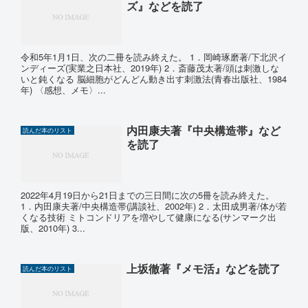
ズ』などを読了
令和5年1月1日、次の二冊を読み終えた。 1．岡崎琢磨著/下北沢イ
ンディーズ(実業之日本社、2019年) 2．斎藤茂太著/頭は刺激しな
いと鈍くなる 脳細胞がどんどん動き出す刺激法(青春出版社、1984
年) 〈感想、メモ〉...
内田康夫著『中央構造帯』など
読んだ本のリスト
を読了
2022年4月19日から21日までの三日間に次の5冊を読み終えた。
1．内田康夫著/中央構造帯(講談社、2002年) 2．太田成男著/体が若
くなる技術 ミトコンドリアを増やして健康になる(サンマーク出
版、2010年) 3...
上坂徹著『メモ活』などを読了
読んだ本のリスト