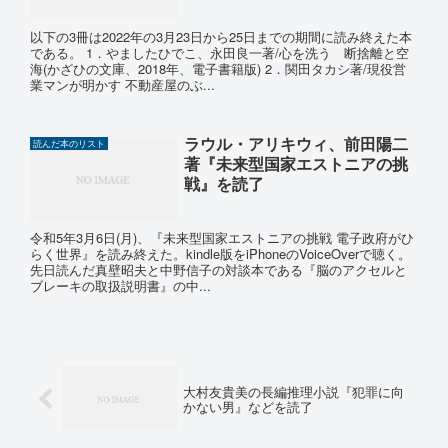
以下の3冊は2022年の3月23日から25日までの期間に読み終えた本
である。 1．やましたひでこ、永田良一著/心を洗う 断捨離と空
海(かざひの文庫、2018年、電子書籍版) 2．関田タカシ著/現役営
業マンが明かす 不動産屋のぶ...
ラウル・アリキウィ、前田陽二
読んだ本のリスト
著『未来型国家エストニアの挑
戦』を読了
令和5年3月6日(月)、『未来型国家エストニアの挑戦 電子政府がひ
らく世界』を読み終えた。kindle版をiPhoneのVoiceOverで聴く。
先日読んだ真壁昭夫と中野信子の対談本である『脳のアクセルと
ブレーキの取扱説明書』の中...
大村友貴美の長編推理小説『犯罪に向
かない男』などを読了