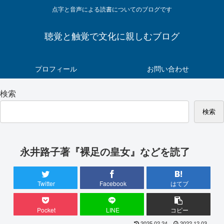
点字と音声による読書についてのブログです
聴覚と触覚で文化に親しむブログ
プロフィール
お問い合わせ
検索
検索
永井路子著『裸足の皇女』などを読了
Twitter
Facebook
はてブ
Pocket
LINE
コピー
2025.02.24
2022.12.03