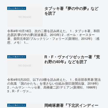
タブッキ著『夢の中の夢』など
読んだ本のリスト
を読了
令和4年10月18日、次の二冊を読み終えた。 1．タブッキ著、和田
忠彦訳/夢の中の夢(岩波書店、2013年) 2．ポール・オースター
著、柴田元幸訳/ブルックリン・フォリーズ(新潮社、2012年) 〈感
想、メモ〉 1...
R・F・ヴァイツゼッカー著『荒
読んだ本のリスト
れ野の40年』などを読了
令和4年5月23日、以下の3冊を読み終えた。 1．長谷部恭男著/憲法
の良識 「国のかたち」を壊さない仕組み(朝日新聞出版、2018年)
2．ヘルマン・ヘッセ著、高橋健二訳/デミアン(新潮社、1996年)
3．R・F・ヴァ...
岡崎琢磨著『下北沢インディー
読んだ本のリスト