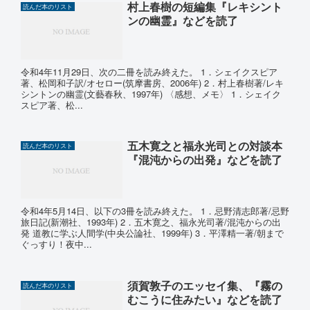
村上春樹の短編集『レキシント
読んだ本のリスト
ンの幽霊』などを読了
令和4年11月29日、次の二冊を読み終えた。 1．シェイクスピア
著、松岡和子訳/オセロー(筑摩書房、2006年) 2．村上春樹著/レキ
シントンの幽霊(文藝春秋、1997年) 〈感想、メモ〉 1．シェイク
スピア著、松...
五木寛之と福永光司との対談本
読んだ本のリスト
『混沌からの出発』などを読了
令和4年5月14日、以下の3冊を読み終えた。 1．忌野清志郎著/忌野
旅日記(新潮社、1993年) 2．五木寛之、福永光司著/混沌からの出
発 道教に学ぶ人間学(中央公論社、1999年) 3．平澤精一著/朝まで
ぐっすり！夜中...
須賀敦子のエッセイ集、『霧の
読んだ本のリスト
むこうに住みたい』などを読了