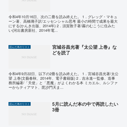
令和4年10月16日、次の二冊を読み終えた。 1．グレッグ・マキュ
ーン著、高橋璃子訳/エッセンシャル思考 最小の時間で成果を最大
にする(かんき出版、2014年) 2．須賀敦子著/霧のむこうに住みた
い(河出書房新社、2014年電...
宮城谷昌光著『太公望 上巻』な
読んだ本のリスト
どを読了
令和4年9月22日、以下の2冊を読み終えた。 1．宮城谷昌光著/太公
望 上巻(文藝春秋、2014年、電子書籍版) 2．吉永進一監修、造事
務所編著/「天使」と「悪魔」がよくわかる本 ミカエル、ルシファ
ーからティアマト、毘沙門天ま...
5月に読んだ本の中で再読したい
読んだ本のリスト
3冊