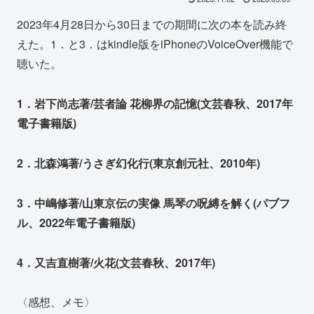
2023年4月28日から30日までの期間に次の本を読み終
えた。1．と3．はkindle版をiPhoneのVoiceOver機能で
聴いた。
1．岩下尚志著/芸者論 花柳界の記憶(文芸春秋、2017年
電子書籍版)
2．北森鴻著/うさぎ幻化行(東京創元社、2010年)
3．中嶋修著/山東京伝の実像 馬琴の呪縛を解く(パブフ
ル、2022年電子書籍版)
4．又吉直樹著/火花(文芸春秋、2017年)
〈感想、メモ〉