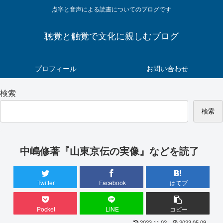
点字と音声による読書についてのブログです
聴覚と触覚で文化に親しむブログ
プロフィール
お問い合わせ
検索
検索
中嶋修著『山東京伝の実像』などを読了
Twitter
Facebook
はてブ
Pocket
LINE
コピー
2023.11.02
2023.05.09