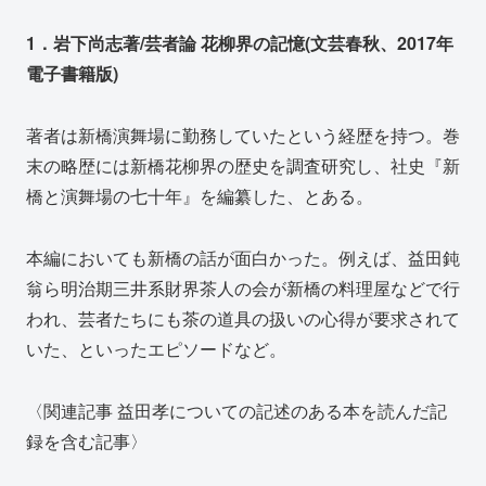
1．岩下尚志著/芸者論 花柳界の記憶(文芸春秋、2017年
電子書籍版)
著者は新橋演舞場に勤務していたという経歴を持つ。巻
末の略歴には新橋花柳界の歴史を調査研究し、社史『新
橋と演舞場の七十年』を編纂した、とある。
本編においても新橋の話が面白かった。例えば、益田鈍
翁ら明治期三井系財界茶人の会が新橋の料理屋などで行
われ、芸者たちにも茶の道具の扱いの心得が要求されて
いた、といったエピソードなど。
〈関連記事 益田孝についての記述のある本を読んだ記
録を含む記事〉