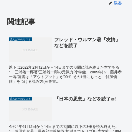
湯呑
関連記事
フレッド・ウルマン著『友情』
読んだ本のリスト
などを読了
以下は2022年2月12日から14日までの期間に読み終えた本である
1．三浦雄一郎著/三浦雄一郎の元気力(小学館、2005年) 2．藤井孝
一著/読書は「アウトプット」が99％ その1冊にもっと「付加価
値」をつける読み方(三笠書...
『日本の思想』などを読了￼
読んだ本のリスト
令和4年6月12日から14日までの期間に以下の3冊を読み終えた。
1．藤田宜永著、長谷部史親解説/地獄までドリブル(光文社、1994