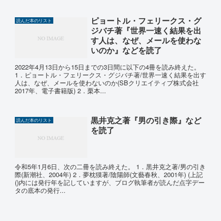
ピョートル・フェリークス・グ
読んだ本のリスト
ジバチ著『世界一速く結果を出
す人は、なぜ、メールを使わな
いのか』などを読了
2022年4月13日から15日までの3日間に以下の4冊を読み終えた。
1．ピョートル・フェリークス・グジバチ著/世界一速く結果を出す
人は、なぜ、メールを使わないのか(SBクリエイティブ株式会社
2017年、電子書籍版) 2．栗本...
黒井克之著『男の引き際』など
読んだ本のリスト
を読了
令和5年1月6日、次の二冊を読み終えた。 1．黒井克之著/男の引き
際(新潮社、2004年) 2．夢枕獏著/陰陽師(文藝春秋、2001年) (上記
()内には発行年を記していますが、ブログ執筆者が読んだ点字デー
タの底本の発行...