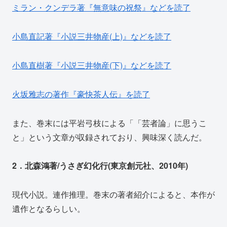
ミラン・クンデラ著『無意味の祝祭』などを読了
小島直記著『小説三井物産(上)』などを読了
小島直樹著『小説三井物産(下)』などを読了
火坂雅志の著作『豪快茶人伝』を読了
また、巻末には平岩弓枝による「「芸者論」に思うこ
と」という文章が収録されており、興味深く読んだ。
2．北森鴻著/うさぎ幻化行(東京創元社、2010年)
現代小説。連作推理。巻末の著者紹介によると、本作が
遺作となるらしい。