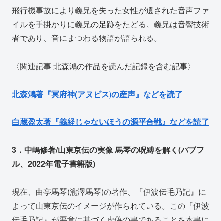
飛行機事故により義兄を失った女性が遺された音声ファ
イルを手掛かりに義兄の足跡をたどる。義兄は音響技術
者であり、音にまつわる物語が語られる。
〈関連記事 北森鴻の作品を読んだ記録を含む記事〉
北森鴻著『冥府神(
アヌビス)
の産声』などを読了
白蔵盈太著『義経じゃないほうの源平合戦』などを読了
3．中嶋修著/山東京伝の実像 馬琴の呪縛を解く(パブフ
ル、2022年電子書籍版)
現在、曲亭馬琴(瀧澤馬琴)の著作、『伊波伝毛乃記』に
よって山東京伝のイメージが作られている。この『伊波
伝毛乃記』が悪意に基づく虚偽の書であることを本書に