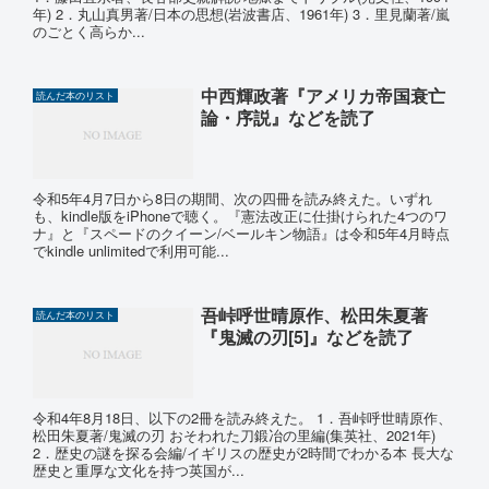
年) 2．丸山真男著/日本の思想(岩波書店、1961年) 3．里見蘭著/嵐
のごとく高らか...
中西輝政著『アメリカ帝国衰亡
読んだ本のリスト
論・序説』などを読了
令和5年4月7日から8日の期間、次の四冊を読み終えた。いずれ
も、kindle版をiPhoneで聴く。『憲法改正に仕掛けられた4つのワ
ナ』と『スペードのクイーン/ベールキン物語』は令和5年4月時点
でkindle unlimitedで利用可能...
吾峠呼世晴原作、松田朱夏著
読んだ本のリスト
『鬼滅の刃[5]』などを読了
令和4年8月18日、以下の2冊を読み終えた。 1．吾峠呼世晴原作、
松田朱夏著/鬼滅の刃 おそわれた刀鍛冶の里編(集英社、2021年)
2．歴史の謎を探る会編/イギリスの歴史が2時間でわかる本 長大な
歴史と重厚な文化を持つ英国が...