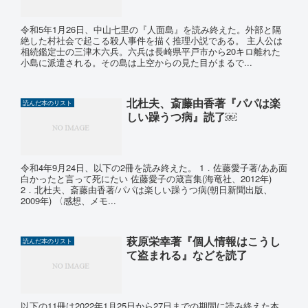
令和5年1月26日、中山七里の『人面島』を読み終えた。外部と隔
絶した村社会で起こる殺人事件を描く推理小説である。 主人公は
相続鑑定士の三津木六兵。六兵は長崎県平戸市から20キロ離れた
小島に派遣される。その島は上空からの見た目がまるで...
北杜夫、斎藤由香著『パパは楽
読んだ本のリスト
しい躁うつ病』読了￼
令和4年9月24日、以下の2冊を読み終えた。 1．佐藤愛子著/ああ面
白かったと言って死にたい 佐藤愛子の箴言集(海竜社、2012年)
2．北杜夫、斎藤由香著/パパは楽しい躁うつ病(朝日新聞出版、
2009年) 〈感想、メモ...
萩原栄幸著『個人情報はこうし
読んだ本のリスト
て盗まれる』などを読了
以下の11冊は2022年1月25日から27日までの期間に読み終えた本