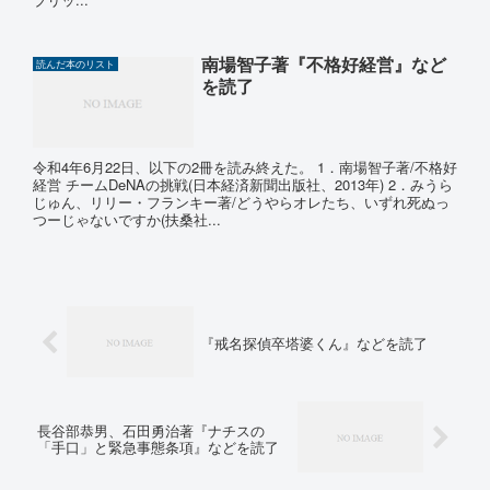
南場智子著『不格好経営』など
読んだ本のリスト
を読了
令和4年6月22日、以下の2冊を読み終えた。 1．南場智子著/不格好
経営 チームDeNAの挑戦(日本経済新聞出版社、2013年) 2．みうら
じゅん、リリー・フランキー著/どうやらオレたち、いずれ死ぬっ
つーじゃないですか(扶桑社...
『戒名探偵卒塔婆くん』などを読了
長谷部恭男、石田勇治著『ナチスの
「手口」と緊急事態条項』などを読了