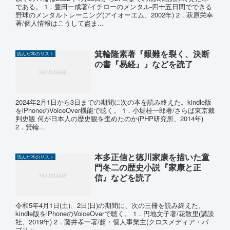
である。 1．豊田一成著/イチローのメンタル‐四十五日間でできる
野球のメンタルトレーニング(アイオーエム、2002年) 2．萩原栄幸
著/個人情報はこうして盗ま...
箕輪隆素著『艱難を裂く、決断
読んだ本のリスト
の書『易経』』などを読了
2024年2月1日から3日までの期間に次の本を読み終えた。kindle版
をiPhoneのVoiceOver機能で聴く。 1．小堀桂一郎著/さらば東京裁
判史観 何が日本人の歴史観を歪めたのか(PHP研究所、2014年)
2．箕輪...
本多正信と徳川家康を描いた童
読んだ本のリスト
門冬二の歴史小説『家康と正
信』などを読了
令和5年4月1日(土)、2日(日)の期間に、次の三冊を読み終えた。
kindle版をiPhoneのVoiceOverで聴く。 1．円地文子著/花散里(講談
社、2019年) 2．藤井孝一著/超・個人事業主(クロスメディア・パ
ブリッ...