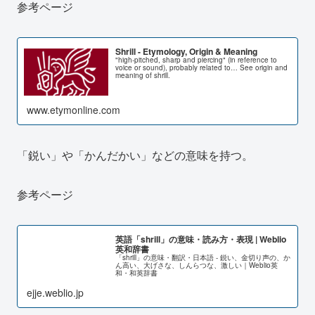
参考ページ
Shrill - Etymology, Origin & Meaning
"high-pitched, sharp and piercing" (in reference to
voice or sound), probably related to… See origin and
meaning of shrill.
www.etymonline.com
「鋭い」や「かんだかい」などの意味を持つ。
参考ページ
英語「shrill」の意味・読み方・表現 | Weblio
英和辞書
「shrill」の意味・翻訳・日本語 - 鋭い、金切り声の、か
ん高い、大げさな、しんらつな、激しい｜Weblio英
和・和英辞書
ejje.weblio.jp