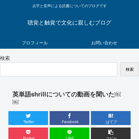
点字と音声による読書についてのブログです
聴覚と触覚で文化に親しむブログ
プロフィール
お問い合わせ
検索
検索
英単語shrillについての動画を聞いた￼
￼
Twitter
Facebook
はてブ
Pocket
LINE
コピー