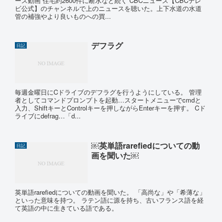
ース動画 住宅約2600件に断水など続く CBCニュース【CBCテレ
ビ公式】のチャンネルで上のニュースを聴いた。上下水道の水道
管の補強やより良いものへの買...
デフラグ
日記
毎週金曜日にCドライブのデフラグを行うようにしている。 管理
者としてコマンドプロンプトを起動…スタートメニューでcmdと
入力、ShiftキーとControlキーを押しながらEnterキーを押す。 Cド
ライブにdefrag…「d...
￼英単語rarefiedについての動
日記
画を聞いた￼
英単語rarefiedについての動画を聞いた。 「高尚な」や「希薄な」
といった意味を持つ。 ラテン語に源を持ち、古いフランス語を経
て英語の中に生きている語である。