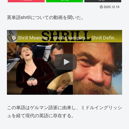
2025.12.19
英単語shrillについての動画を聞いた。
🔵 Shrill Meaning – Shrill Examples – Shrill Defined – Basic GRE Vocabulary – Shrill Voice
この単語はゲルマン語派に由来し、ミドルイングリッシ
ュを経て現代の英語に存在する。