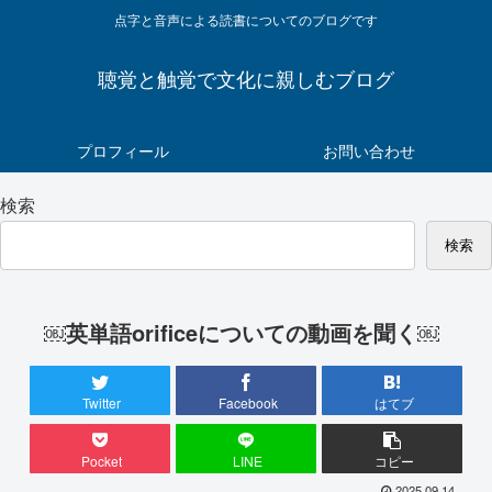
点字と音声による読書についてのブログです
聴覚と触覚で文化に親しむブログ
プロフィール
お問い合わせ
検索
検索
￼英単語orificeについての動画を聞く￼
Twitter
Facebook
はてブ
Pocket
LINE
コピー
2025.09.14