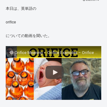
本日は、英単語の
orifice
についての動画を聞いた。
🔵 Orifice Meaning – Orifice Examples – Orifice Definition – Anatomy – Orifice Defined – Orifice