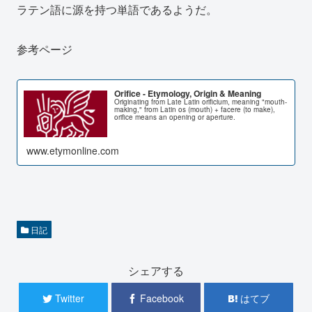
ラテン語に源を持つ単語であるようだ。
参考ページ
Orifice - Etymology, Origin & Meaning
Originating from Late Latin orificium, meaning "mouth-
making," from Latin os (mouth) + facere (to make),
orifice means an opening or aperture.
www.etymonline.com
日記
シェアする
Twitter
Facebook
はてブ