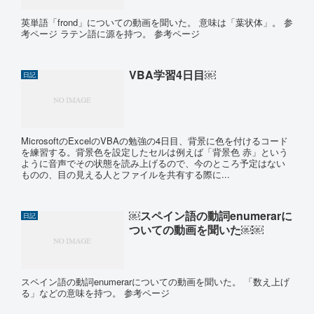
英単語「frond」についての動画を聞いた。 意味は「葉状体」。 参
考ページ ラテン語に源を持つ。 参考ページ
VBA学習4日目￼
日記
MicrosoftのExcelのVBAの勉強の4日目、背景に色を付けるコード
を練習する。背景色を設定したセルは例えば「背景色 赤」という
ように音声でその状態を読み上げるので、今のところ予定はない
ものの、目の見える人とファイルを共有する際に...
￼スペイン語の動詞enumerarに
日記
ついての動画を聞いた￼￼
スペイン語の動詞enumerarについての動画を聞いた。 「数え上げ
る」などの意味を持つ。 参考ページ