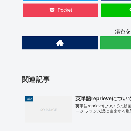
Pocket
湯呑を
関連記事
英単語reprieveに
日記
英単語reprieveについて
ージ フランス語に由来する単