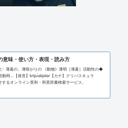
ar」の意味・使い方・表現・読み方
【形】 〈文〉薄暮の、薄暗がりの 《動物》薄明［薄暮］活動性の◆
...【発音】kripʌ́skjələr【カナ】クリパスキュラ
届けするオンライン英和・和英辞書検索サービス。