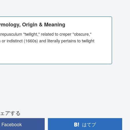
ymology, Origin & Meaning
crepusculum "twilight," related to creper "obscure,"
 indistinct (1660s) and literally pertains to twilight
ェアする
Facebook
はてブ