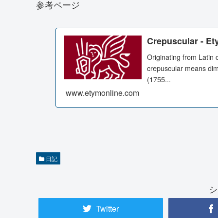
参考ページ
Crepuscular - Et
Originating from Latin 
crepuscular means dim or
(1755...
www.etymonline.com
日記
シ
Twitter