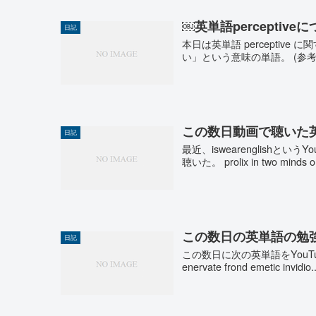
￼英単語perceptiv
日記
本日は英単語 perceptiv
い」という意味の単語。 (参考
この数日動画で聴いた
日記
最近、iswearenglish
聴いた。 prolix in two minds ori
この数日の英単語の勉
日記
この数日に次の英単語をYouTube動画な
enervate frond emetic invidio..