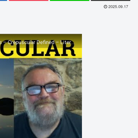
2025.09.17
🔵 Crepuscular Meaning – Crepuscular Examples – Crepuscular Defined – Literary Vocab – Crepuscular