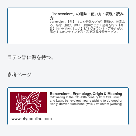
「benevolent」の意味・使い方・表現・読み
方
benevolent 【形】 〔人や行為などが〕親切な、善意あ
る、慈悲［情け］深い 〔団体などが〕慈善を行う【発
音】bənévələnt【カナ】ビネヴォラント - アルクがお
届けするオンライン英和・和英辞書検索サービス。
ラテン語に源を持つ。
参考ページ
Benevolent - Etymology, Origin & Meaning
Originating in the mid-15th century from Old French
and Latin, benevolent means wishing to do good or
kindly, derived from bene (well) + volentem (wishing).
www.etymonline.com