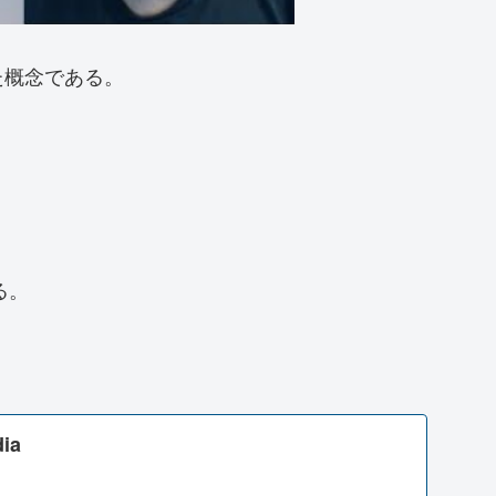
た概念である。
る。
dia