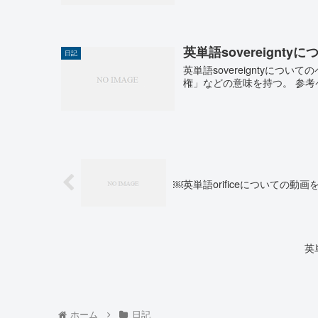
英単語sovereign
日記
英単語sovereigntyについての
権」などの意味を持つ。 参考ページ
￼英単語orificeについての動画
英
ホーム
日記