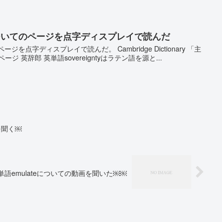
tyについてのページを点字ディスプレイで読んだ
ページを点字ディスプレイで読んだ。 Cambridge Dictionary 「主
 英辞郎 英単語sovereigntyはラテン語を源と...
を聞く￼
単語emulateについての動画を聞いた￼￼