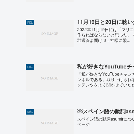
11月19日と20日に聴
日記
2022年11月19日には「
作らねばならないと思った。 令
郡選管よ聞け 3．神様に繋...
私が好きなYouTube
日記
「私が好きなYouTubeチャ
ンネルである。取り上げられ
ンテンツをよく聞かせていただ
￼スペイン語の動詞as
日記
スペイン語の動詞asumirに
ページ