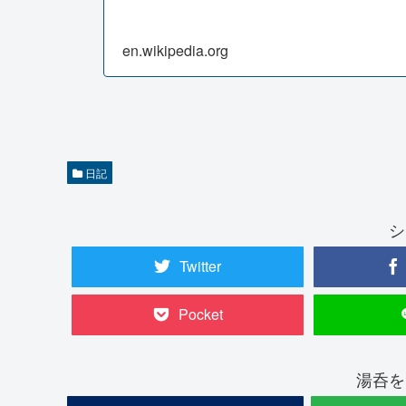
en.wikipedia.org
日記
シ
Twitter
Pocket
湯呑を