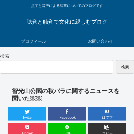
点字と音声による読書についてのブログです
聴覚と触覚で文化に親しむブログ
プロフィール
お問い合わせ
検索
検索
智光山公園の秋バラに関するニュースを
聞いた￼￼
Twitter
Facebook
はてブ
Pocket
LINE
コピー