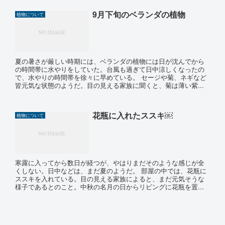
9月下旬のベランダの植物
植物について
夏の暑さが厳しい時期には、ベランダの植物には日が沈んでから
の時間帯に水やりをしていた。台風も過ぎて日中涼しくなったの
で、水やりの時間帯を徐々に早めている。 セージや菊、ネギなど
皆元気な状態のようだ。目の見える家族に聞くと、菊は薄い紫...
花瓶に入れたススキ￼
植物について
寒露に入ってから数日が経つが、やはりまだそのような感じが全
くしない。日中などは、まだ夏のようだ。 部屋の中では、花瓶に
ススキを入れている。目の見える家族によると、まだ元気そうな
様子であるとのこと。中秋の名月の日からリビングに花瓶を置...