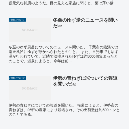
皆元気な状態のようだ。目の見える家族に聞くと、菊は薄い紫...
冬至のゆず湯のニュースを聞い
植物について
た￼
冬至のゆず風呂についてのニュースを聞いた。 千葉市の銭湯では
露天風呂にゆずが浮かべられたとのこと。 また、日光市でもゆず
湯が行われていて、近隣で収穫されたゆずは約5000個集まったと
のことで、温泉によると、今年は前...
伊勢の青ねぎに￼ついての報道
植物について
を聞いた￼
伊勢の青ねぎについての報道を聞いた。 報道によると、伊勢市の
青ねぎは、26軒の農家により栽培され、その出荷数は約500トンと
のことである。