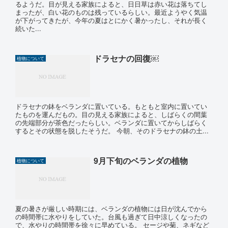
るようだ。目が見える家族によると、日日草は赤い花は落ちてし
まったが、白い花のものは残っているらしい。最近ようやく気温
が下がってきたが、今年の夏はとにかく暑かったし、それが長く
続いた...
ドラセナの回復￼
植物について
ドラセナの鉢をベランダに置いている。もともと室内に置いてい
たものを運んだもの。目の見える家族によると、しばらくの間葉
の先端部分が茶色だったらしい。ベランダに置いてからしばらく
するとその状態を脱したそうだ。 今朝、そのドラセナの鉢の土...
9月下旬のベランダの植物
植物について
夏の暑さが厳しい時期には、ベランダの植物には日が沈んでから
の時間帯に水やりをしていた。台風も過ぎて日中涼しくなったの
で、水やりの時間帯を徐々に早めている。 セージや菊、ネギなど