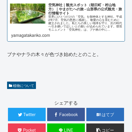
空気神社｜観光スポット（朝日町・村山地
方）｜やまがたへの旅 - 山形県の公式観光・旅
行情報サイト
世界にひとつだけの「空気」を御神体とする神社。平成
2年7月、空気の恩恵に感謝し、敬愛の心を育むために
建立されました。私たちの美しい地球を守り、次の時代
へ引き継いでほしいとの願いが込められています。環境
モニュメント「空気神社」は、ブナ林の中に…
yamagatakanko.com
ブナやナラの木々が色づき始めたとのこと。
植物について
シェアする
Twitter
Facebook
はてブ
Pocket
LINE
コピー