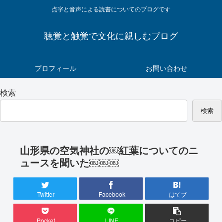
点字と音声による読書についてのブログです
聴覚と触覚で文化に親しむブログ
プロフィール
お問い合わせ
検索
検索
山形県の空気神社の￼紅葉についてのニ
ュースを聞いた￼￼￼
Twitter
Facebook
はてブ
Pocket
LINE
コピー