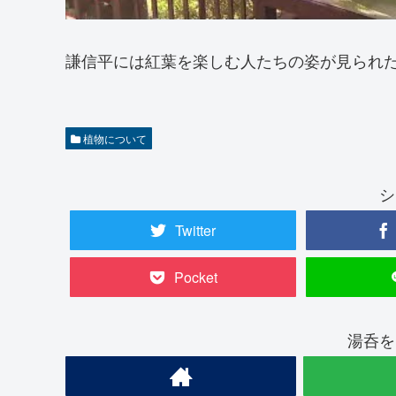
謙信平には紅葉を楽しむ人たちの姿が見られ
植物について
シ
Twitter
Pocket
湯呑を