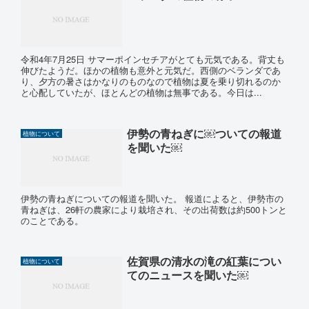
令和4年7月25日 サマーポインセチアがとても元気である。背丈も
伸びたようだ。ほかの植物も意外と元気だ。西側のベランダであ
り、夕方の暑さはかなりのものなので植物は夏を乗り切れるのか
と心配していたが、ほとんどの植物は無事である。今日は...
伊勢の青ねぎに￼ついての報道
植物について
を聞いた￼
伊勢の青ねぎについての報道を聞いた。 報道によると、伊勢市の
青ねぎは、26軒の農家により栽培され、その出荷数は約500トンと
のことである。
佐賀県の清水の滝の紅葉につい
植物について
てのニュースを聞いた￼