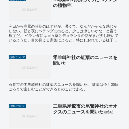
の植物￼
今日から寒露の時期のはずだが、暑くて、なんだかそんな感じが
しない。朝と夜にベランダに出ると、少しは涼しいかな、と言う
程度だ。 ベランダには日々草とデュランタの花がまだ少し咲いて
いるようだ。目の見える家族によると、特にしおれている様子...
零羊崎神社の紅葉のニュースを
植物について
聞いた
石巻市の零羊崎神社の紅葉のニュースを聞いた。 紅葉は今月20日
ごろまで楽しむことができるとのことである。
三重県尾鷲市の尾鷲神社のオオ
植物について
クスのニュースを聞いた￼￼