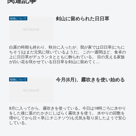
剣山に留められた日日草
植物について
白露の時期も終わり、秋分に入ったが、我が家では日日草(にちに
ちそう)はまだ元気に咲いているようだ。 この一週間ほど、食卓の
上に日日草がデュランタとともに飾られている。 目の見える家族
が白い花を咲かせている日日草を剣山に留めてく...
今月(8月)、霧吹きを使い始める
植物について
8月に入ってから、霧吹きを使っている。今日は18時ごろに水やり
をした後に葉のたかさにしばらく霧吹きを使う。 水やりの回数を
増やしてから日々草(ニチニチソウ)も元気を取り戻したようで安心
している。