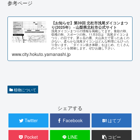
参考ページ
【お知らせ】第39回 北杜市浅尾ダイコンまつ
り(2025年） - 山梨県北杜市公式サイト
浅尾ダイコンまつりの情報を掲載してます。食欲の秋、
収穫の秋、スポーツの秋。11月3日は「浅尾ダイコンま
つり」の日です。茅ヶ岳の麓、火山灰土で育ったあくの
少ない、柔らかな浅尾ダイコンはどんな料理にもぴった
り合います。「ダイコン抜き体験」をはじめ、たくさん
のイベントを開催します。ぜひお越し下さい。
www.city.hokuto.yamanashi.jp
植物について
シェアする
Twitter
Facebook
はてブ
Pocket
LINE
コピー