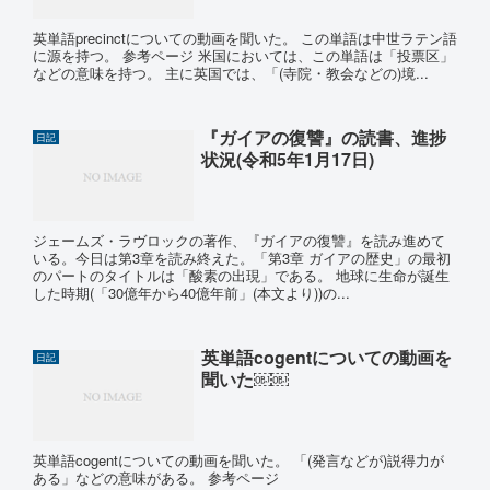
英単語precinctについての動画を聞いた。 この単語は中世ラテン語
に源を持つ。 参考ページ 米国においては、この単語は「投票区」
などの意味を持つ。 主に英国では、「(寺院・教会などの)境...
『ガイアの復讐』の読書、進捗
日記
状況(令和5年1月17日)
ジェームズ・ラヴロックの著作、『ガイアの復讐』を読み進めて
いる。今日は第3章を読み終えた。「第3章 ガイアの歴史」の最初
のパートのタイトルは「酸素の出現」である。 地球に生命が誕生
した時期(「30億年から40億年前」(本文より))の...
英単語cogentについての動画を
日記
聞いた￼￼
英単語cogentについての動画を聞いた。 「(発言などが)説得力が
ある」などの意味がある。 参考ページ