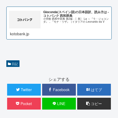
Gioconda(スペイン語)の日本語訳、読み方は -
コトバンク 西和辞典
小学館 西和中辞典 第2版 - 〖美〗 La ～『ラ・ジョコン
ダ』，『モナ・リザ』（イタリアの Leonardo da V
kotobank.jp
日記
シェアする
Twitter
Facebook
はてブ
Pocket
LINE
コピー