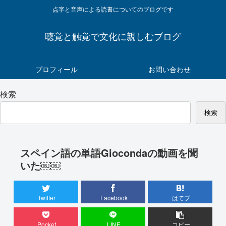
点字と音声による読書についてのブログです
聴覚と触覚で文化に親しむブログ
プロフィール
お問い合わせ
検索
検索
スペイン語の単語Giocondaの動画を聞
いた￼￼
Twitter
Facebook
はてブ
Pocket
LINE
コピー